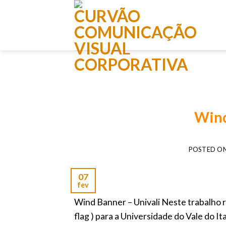
Skip
to
content
Wind
POSTED O
07
fev
Wind Banner – Univali Neste trabalho r
flag ) para a Universidade do Vale 