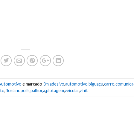
LÇA BERMUDA PERSONALIZADA
S GRÁFICO JALECOS MOLETONS COLETES CARTÃO VISITA FOLDER PASTA
LOCO NOTA FISCAL PULSEIRA BANDANA
OFADA BOLSA CAPA LENÇO CACHECOL IMPRESSÃO SILK SCREEN PLASTIS
CHILA BONÉ MOUSE PAD LIXEIRA VEICULAR PORTA LATA CANETA PORTA C
LMOFADA BOLSA CAPA LENÇO CACHECOL IMPRESSÃO
Automotivo
e marcado
3m
,
adesivo
,
automotivo
,
biguaçu
,
carro
,
comunica
to
,
florianopolis
,
palhoça
,
plotagem
,
veicular
,
vinil
.