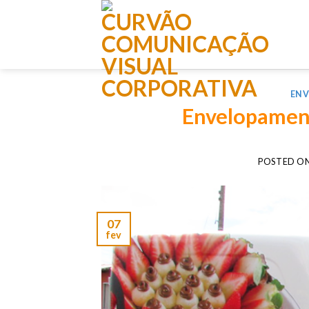
Skip
to
content
EN
Envelopamen
POSTED O
07
fev