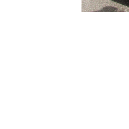
COMUNICAÇÃO VISUAL CURVÃO UNIFORME PROFI
ESTREITO COLETE PERSONALIZADO
FLORIANÓPOLIS PALHOÇA BIGUAÇU SANTA CATA
PERSONALIZADA GINCANA COLETE PERSONALIZA
TERCEIRÃO FORMATURA BANNER FAIXA AGASAL
AVENTAL PERSONALIZADA SUBLIMAÇÃO
IMPRESSÃO DIGITAL IMPRESSOS GRÁFICO JALECO
CARDÁPIO COLETE PERSONALIZADO PERSONALI
CARTAZES TAGS BLOCO NOTA FISCAL PULSEIRA
CAPA LENÇO CACHECOL CAMISETA PERSONALIZA
IMPRESSÃO SILK SCREEN PLASTISOL FLUO POLICR
MOCHILA COLETE PERSONALIZADO CAMISETA PE
BONÉ MOUSE PAD LIXEIRA VEICULAR PORTA LAT
FROTA FRONT BACK LIGHT LUMINOSOS TOTEN FAC
OUTDOOR BUSDOOR DISPLAYS
LETRA CAIXA LED ACM PLOTAGEM PLOTTER GRAF
COMUNICAÇÃO VISUAL CURVÃO UNIFORME PROFI
ESTREITO FLORIANÓPOLIS PALHOÇA BIGUAÇU SA
SUBLIMAÇÃO BORDADO PERSONALIZADO PERSON