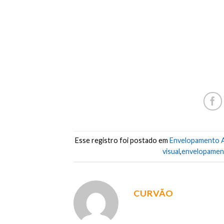
MANGA LONGA REGATA JAQUETA GOLA POLO CA
AVENTALCAMISETA IMPRESSÃO DIGITAL IMPRESSO
PANFLETO CONVITE CARDÁPIO CARTAZES TAGS B
BANDEIRA ECHARPE TOALHA FOTO PRODUTOS ALM
FLUO POLICROMIA FOIL PANTONE MDF
METAL PVC PAPEL TECIDO PLÁSTICO ECO BAG MO
CORDÕES MINI BANNER
BANDEIRA ECHARPE TOALHA FOTO PRODUTOS A
Esse registro foi postado em
Envelopamento 
visual
,
envelopamen
CURVÃO