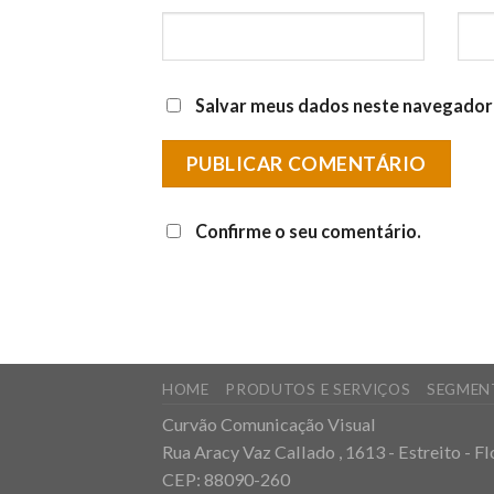
Salvar meus dados neste navegador 
Confirme o seu comentário.
HOME
PRODUTOS E SERVIÇOS
SEGMEN
Curvão Comunicação Visual
Rua Aracy Vaz Callado , 1613 - Estreito - F
CEP: 88090-260