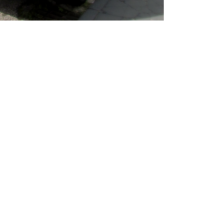
SSIONAL ESPORTIVO PROMOCIONAL ESTAMPA ESTAMPARIA GRÁFICA
RINA BRINDES SERIGRAFIA SUBLIMAÇÃO BORDADO PERSONALIZADO
DO PERSONALIZADA CAMISETA PERSONALIZADA SUBLIMAÇÃO
HO CAMISETA MANGA LONGA REGATA JAQUETA GOLA POLO CALÇA BERM
S MOLETONS COLETES CARTÃO VISITA FOLDER PASTA PANFLETO CONVITE
ZADA PERSONALIZADA SUBLIMAÇÃO
 BANDANA BANDEIRA ECHARPE TOALHA FOTO PRODUTOS ALMOFADA BOLSA
DA
OMIA FOIL PANTONE MDF METAL PVC PAPEL TECIDO PLÁSTICO ECO BAG
RSONALIZADA
A CANETA PORTA COPO CORDÕES MINI BANNER ENVELOPAMENTO VEICULAR
HADA ADESIVO VITRINE VINIL PDV BANNER PLACA FAIXA PAINEL WIND
ICA
SSIONAL ESPORTIVO PROMOCIONAL ESTAMPA ESTAMPARIA GRÁFICA
NTA CATARINA BRINDES SERIGRAFIA CAMISETA PERSONALIZADA
ALIZADA GINCANA TERC]EIRÃO FORMATURA BANNER FAIXA AGASALHO