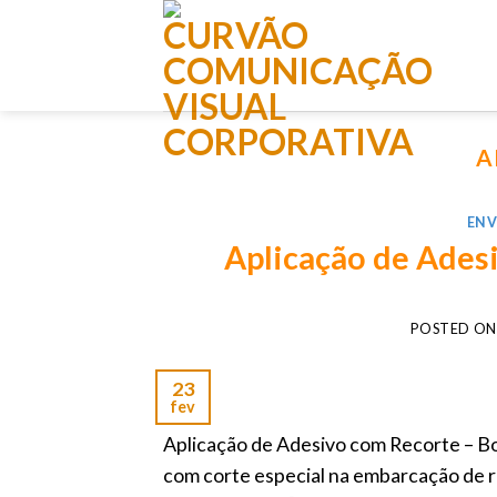
Skip
to
content
A
EN
Aplicação de Ades
POSTED O
23
fev
Aplicação de Adesivo com Recorte – Bo
com corte especial na embarcação d